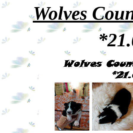
Wolves Count
*21.